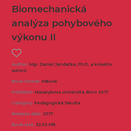
Biomechanická
analýza pohybového
výkonu II
Author:
Mgr. Daniel Jandačka, Ph.D., a kolektiv
autorů
Book format:
mBook
Publisher:
Masarykova univerzita, Brno 2017
Category:
Pedagogická fakulta
Release date:
2017
Book size:
32,03 MB